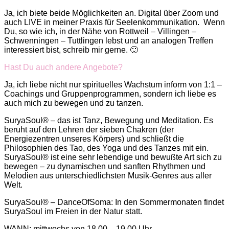
Ja, ich biete beide Möglichkeiten an. Digital über Zoom und
auch LIVE in meiner Praxis für Seelenkommunikation. Wenn
Du, so wie ich, in der Nähe von Rottweil – Villingen –
Schwenningen – Tuttlingen lebst und an analogen Treffen
interessiert bist, schreib mir gerne. 🙂
Hast Du auch andere Angebote?
Ja, ich liebe nicht nur spirituelles Wachstum inform von 1:1 –
Coachings und Gruppenprogrammen, sondern ich liebe es
auch mich zu bewegen und zu tanzen.
SuryaSoul® – das ist Tanz, Bewegung und Meditation. Es
beruht auf den Lehren der sieben Chakren (der
Energiezentren unseres Körpers) und schließt die
Philosophien des Tao, des Yoga und des Tanzes mit ein.
SuryaSoul® ist eine sehr lebendige und bewußte Art sich zu
bewegen – zu dynamischen und sanften Rhythmen und
Melodien aus unterschiedlichsten Musik-Genres aus aller
Welt.
SuryaSoul® – DanceOfSoma: In den Sommermonaten findet
SuryaSoul im Freien in der Natur statt.
WANN: mittwochs von 18.00 – 19.00 Uhr