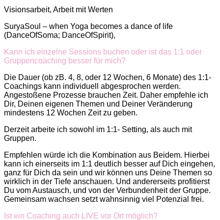
Visionsarbeit, Arbeit mit Werten
SuryaSoul – when Yoga becomes a dance of life
(DanceOfSoma; DanceOfSpirit),
Kann ich einzelne Sessions buchen oder ist das 1:1 oder
Gruppencoaching besser für mich?
Die Dauer (ob zB. 4, 8, oder 12 Wochen, 6 Monate) des 1:1-
Coachings kann individuell abgesprochen werden.
Angestoßene Prozesse brauchen Zeit. Daher empfehle ich
Dir, Deinen eigenen Themen und Deiner Veränderung
mindestens 12 Wochen Zeit zu geben.
Derzeit arbeite ich sowohl im 1:1- Setting, als auch mit
Gruppen.
Empfehlen würde ich die Kombination aus Beidem. Hierbei
kann ich einerseits im 1:1 deutlich besser auf Dich eingehen,
ganz für Dich da sein und wir können uns Deine Themen so
wirklich in der Tiefe anschauen. Und andererseits profitierst
Du vom Austausch, und von der Verbundenheit der Gruppe.
Gemeinsam wachsen setzt wahnsinnig viel Potenzial frei.
Ist ein Coaching auch LIVE vor Ort möglich?