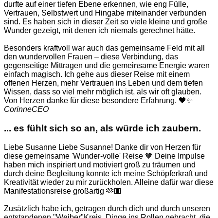
durfte auf einer tiefen Ebene erkennen, wie eng Fülle,
Vertrauen, Selbstwert und Hingabe miteinander verbunden
sind. Es haben sich in dieser Zeit so viele kleine und große
Wunder gezeigt, mit denen ich niemals gerechnet hätte.
Besonders kraftvoll war auch das gemeinsame Feld mit all
den wundervollen Frauen – diese Verbindung, das
gegenseitige Mittragen und die gemeinsame Energie waren
einfach magisch. Ich gehe aus dieser Reise mit einem
offenen Herzen, mehr Vertrauen ins Leben und dem tiefen
Wissen, dass so viel mehr möglich ist, als wir oft glauben.
Von Herzen danke für diese besondere Erfahrung. 🧡✨
Corinne
CEO
... es fühlt sich so an, als würde ich zaubern.
Liebe Susanne Liebe Susanne! Danke dir von Herzen für
diese gemeinsame 'Wunder-volle' Reise 🧡 Deine Impulse
haben mich inspiriert und motiviert groß zu träumen und
durch deine Begleitung konnte ich meine Schöpferkraft und
Kreativität wieder zu mir zurückholen. Alleine dafür war diese
Manifestationsreise großartig 🫶🏼
Zusätzlich habe ich, getragen durch dich und durch unseren
entstandenen "Weiber"Kreis, Dinge ins Rollen gebracht, die