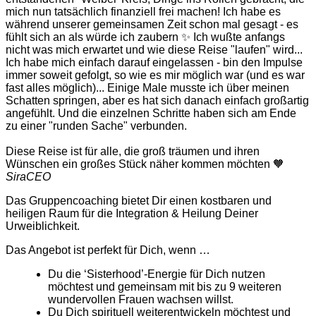
mich nun tatsächlich finanziell frei machen! Ich habe es
während unserer gemeinsamen Zeit schon mal gesagt - es
fühlt sich an als würde ich zaubern ✨ Ich wußte anfangs
nicht was mich erwartet und wie diese Reise "laufen" wird...
Ich habe mich einfach darauf eingelassen - bin den Impulse
immer soweit gefolgt, so wie es mir möglich war (und es war
fast alles möglich)... Einige Male musste ich über meinen
Schatten springen, aber es hat sich danach einfach großartig
angefühlt. Und die einzelnen Schritte haben sich am Ende
zu einer "runden Sache" verbunden.
Diese Reise ist für alle, die groß träumen und ihren
Wünschen ein großes Stück näher kommen möchten 🧡
Sira
CEO
Das Gruppencoaching bietet Dir einen kostbaren und
heiligen Raum für die Integration & Heilung Deiner
Urweiblichkeit.
Das Angebot ist perfekt für Dich, wenn …
Du die ‘Sisterhood’-Energie für Dich nutzen
möchtest und gemeinsam mit bis zu 9 weiteren
wundervollen Frauen wachsen willst.
Du Dich spirituell weiterentwickeln möchtest und